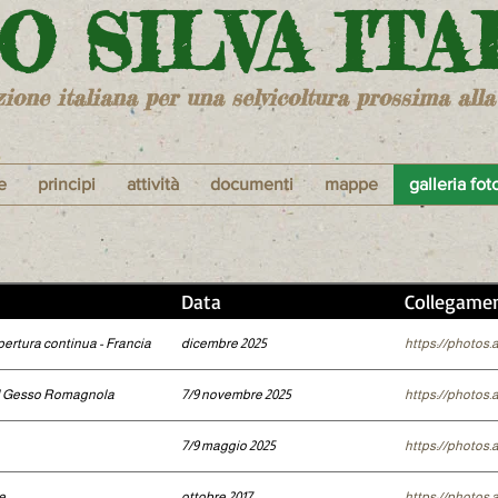
RO SILVA ITA
zione italiana per una selvicoltura prossima alla
e
principi
attività
documenti
mappe
galleria fot
Data
Collegame
opertura continua - Francia
dicembre 2025
https://photos
del Gesso Romagnola
7/9 novembre 2025
https://photos
7/9 maggio 2025
https://photo
e
ottobre 2017
https://photo