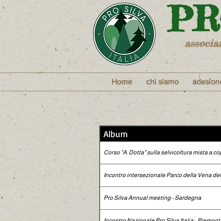
​P
associa
Home
chi siamo
adesion
Album
Corso "A. Dotta" sulla selvicoltura mista a c
Incontro intersezionale Parco della Vena 
Pro Silva Annual meeting - Sardegna
Incontro Nazionale Pro Silva Italia - Piemont