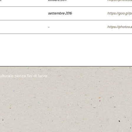
settembre 2016
https://goo.gl
-
https://photos
lturale senza fini di lucro
Informa
 Perugia