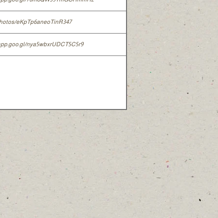
/photos/eKpTp6aneoTinR347
.app.goo.gl/nya5wbxrUDCT5C5r9
tiva sulla privacy