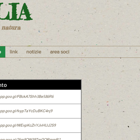
LIA
 natura
o
link
notizie
area soci
nto
.app.goo.gl/FBckA7Shh3Be586R6
.app.goo.gl/fvypTaYcDuBKC4nj9
s.app.goo.gl/WExpKcZnYJvHUJ2S9
s.app.goo.gl/76m8QW39TmGORmmR2