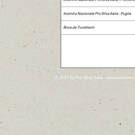
Incontro Nazionale Pro Silva Italia - Puglia
Brice de Turckheim
© 2017 by Pro Silva Italia - associazione cu
codice fiscale 96045110226
Sede legale: Via Cernidor 42 - 38123 Trento
Sede operativa: Via dei Filosofi 41/A - 06126
Telefono: 075 5733240 - Fax: 075.5737567
Posta elettronica: prosilvaitalia@gmail.com
Posta Elettronica Certificata:
prosilva@pec.it