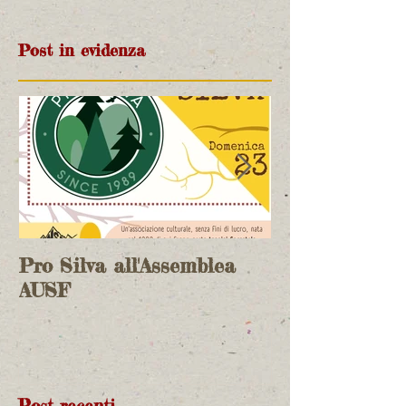
Post in evidenza
Pro Silva all'Assemblea
incontro bilat
AUSF
Commissione 
Italia su Nat
Post recenti