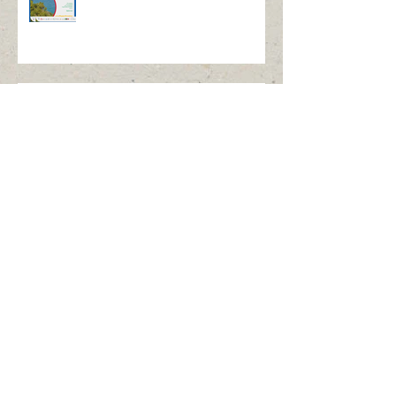
Progetto GoProForMed -
workshop 4/12/2023
ANNULLAMENTO DELL'INCONTRO DEL
20 OTTOBRE IN ALTA VAL SUSA
Archivio
October 2025
(1)
1 post
September 2025
(1)
1 post
July 2025
(3)
3 posts
September 2024
(1)
1 post