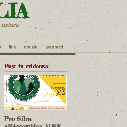
LIA
 natura
o
link
notizie
area soci
Post in evidenza
Pro Silva
incontro bilaterale
all'Assemblea AUSF
fra Commissione