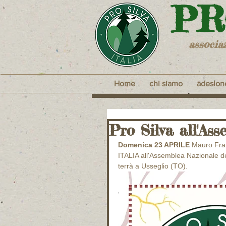
​P
associa
Home
chi siamo
adesion
Pro Silva all'As
Domenica 23 APRILE 
Mauro Frat
ITALIA all'Assemblea Nazionale de
terrà a Usseglio (TO).