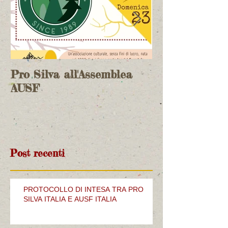
Pro Silva all'Assemblea
incontro bilat
AUSF
Commissione 
Italia su Nat
Post recenti
PROTOCOLLO DI INTESA TRA PRO
SILVA ITALIA E AUSF ITALIA