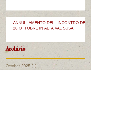
ANNULLAMENTO DELL'INCONTRO DEL
20 OTTOBRE IN ALTA VAL SUSA
Archivio
October 2025
(1)
1 post
September 2025
(1)
1 post
July 2025
(3)
3 posts
September 2024
(1)
1 post
June 2024
(1)
1 post
November 2023
(2)
2 posts
October 2023
(3)
3 posts
September 2023
(2)
2 posts
August 2023
(1)
1 post
May 2023
(2)
2 posts
April 2023
(1)
1 post